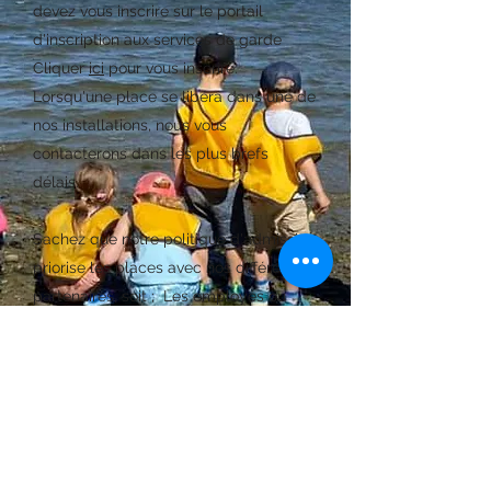
devez vous inscrire sur le portail
d'inscription aux services de garde
Cliquer
ici
pour vous inscrire.
Lorsqu'une place se libéra dans une de
nos installations, nous vous
contacterons dans les plus brefs
délais.
Sachez que notre politique d'admission
priorise les places avec nos différents
partenaires, soit ;
Les employés ou
étudiants du Cégep de la Gaspésie et
des Îles et les employés du CISSS de
la Gaspésie.